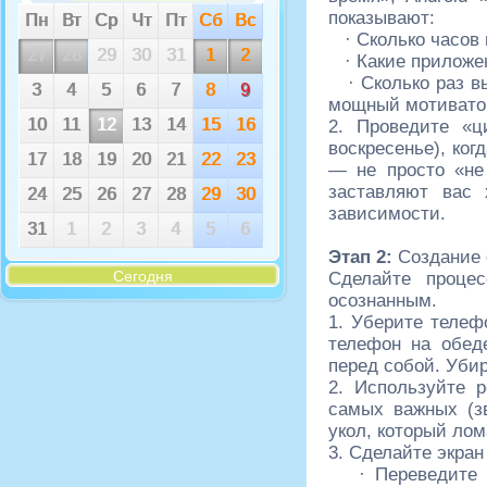
показывают:
Пн
Вт
Ср
Чт
Пт
Сб
Вс
· Сколько часов 
27
28
29
30
31
1
2
· Какие приложе
· Сколько раз в
3
4
5
6
7
8
9
мощный мотиватор
10
11
12
13
14
15
16
2. Проведите «ц
воскресенье), ког
17
18
19
20
21
22
23
— не просто «не 
заставляют вас 
24
25
26
27
28
29
30
зависимости.
31
1
2
3
4
5
6
Этап 2:
Создание 
Сегодня
Сделайте процес
осознанным.
1. Уберите телеф
телефон на обед
перед собой. Убир
2. Используйте 
самых важных (з
укол, который ло
3. Сделайте экра
· Переведите 