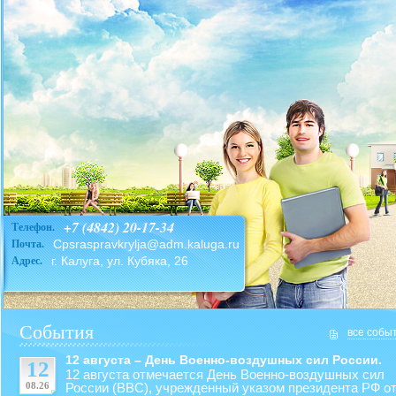
+7 (4842) 20-17-34
Телефон.
Cpsraspravkrylja@adm.kaluga.ru
Почта.
г. Калуга, ул. Кубяка, 26
Адрес.
События
все собы
12 августа – День Военно-воздушных сил России.
12
12 августа отмечается День Военно-воздушных сил
08.26
России (ВВС), учрежденный указом президента РФ от