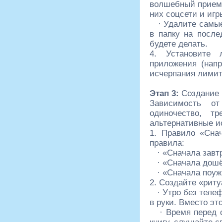
волшебный прием!
них соцсети и игр
· Удалите самые
в папку на после
будете делать.
4. Установите
приложения (нап
исчерпания лимит
Этап 3:
Создание 
Зависимость от
одиночество, тр
альтернативные и
1. Правило «Сна
правила:
· «Сначала завт
· «Сначала дошё
· «Сначала поуж
2. Создайте «риту
· Утро без теле
в руки. Вместо это
· Время перед 