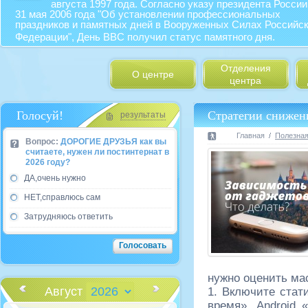
августа 1997 года. Согласно указу президента России
31 мая 2006 года "Об установлении профессиональных
праздников и памятных дней в Вооруженных Силах Российс
Федерации", День ВВС получил статус памятного дня.
Отделения
О центре
центра
Голосуй!
Стратегии снижен
результаты
Главная
Полезна
Вопрос:
ДОРОГИЕ ДРУЗЬЯ как вы
считаете, нужен ли постинтернат в
2026 году?
ДА,очень нужно
НЕТ,справлюсь сам
Затрудняюсь ответить
нужно оценить ма
Август
1. Включите стат
время»,
Android
«