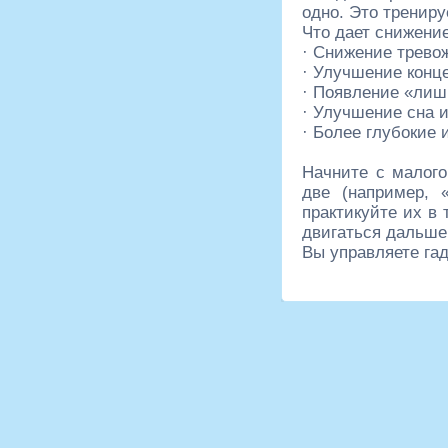
одно. Это тренир
Что дает снижени
· Снижение тревож
· Улучшение конц
· Появление «лиш
· Улучшение сна и
· Более глубокие
Начните с малого
две (например, 
практикуйте их в
двигаться дальше
Вы управляете гад