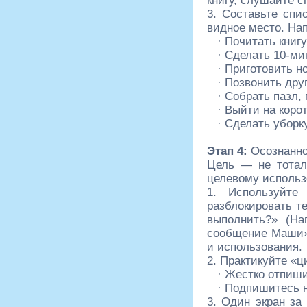
книгу, слушайте с
3. Составьте спи
видное место. На
· Почитать книгу
· Сделать 10-ми
· Приготовить н
· Позвонить друг
· Собрать пазл, 
· Выйти на корот
· Сделать уборк
Этап 4:
Осознанно
Цель — не тоталь
целевому использ
1. Используйте
разблокировать те
выполнить?» (На
сообщение Маши»)
и использования.
2. Практикуйте «
· Жестко отпишит
· Подпишитесь на
3. Один экран за