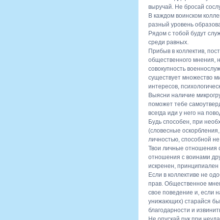
выручай. Не бросай сосл
В каждом воинском колле
разный уровень образова
Рядом с тобой будут слу
среди равных.
Прибыв в коллектив, пос
общественного мнения, н
совокупность военнослуж
существует множество ми
интересов, психологическ
Выясни наличие микрогру
поможет тебе самоутверд
всегда иди у него на по
Будь способен, при нео
(словесные оскорбления, 
личностью, способной не
Твои личные отношения с
отношения с воинами дру
искренен, принципиален 
Если в коллективе не од
прав. Общественное мнен
свое поведение и, если н
унижающих) старайся быт
благодарности и извинит
Не опускай рук при неуда