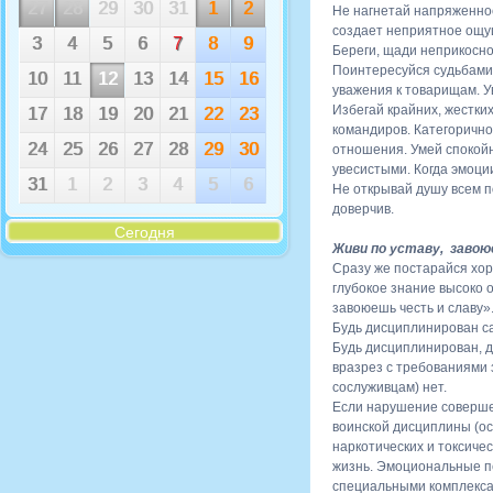
27
28
29
30
31
1
2
Не нагнетай напряженнос
создает неприятное ощущ
3
4
5
6
7
8
9
Береги, щади неприкосно
Поинтересуйся судьбами 
10
11
12
13
14
15
16
уважения к товарищам. У
Избегай крайних, жестки
17
18
19
20
21
22
23
командиров. Категоричн
24
25
26
27
28
29
30
отношения. Умей спокойн
увесистыми. Когда эмоци
31
1
2
3
4
5
6
Не открывай душу всем п
доверчив.
Сегодня
Живи по уставу, завою
Сразу же постарайся хор
глубокое знание высоко 
завоюешь честь и славу».
Будь дисциплинирован са
Будь дисциплинирован, д
вразрез с требованиями з
сослуживцам) нет.
Если нарушение совершен
воинской дисциплины (ос
наркотических и токсичес
жизнь. Эмоциональные п
специальными комплексам