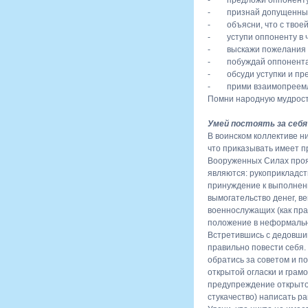
- предложи оппоненту э
- признай допущенные 
- объясни, что с твоей
- уступи оппоненту в ч
- выскажи пожелания от
- побуждай оппонента 
- обсуди уступки и пре
- прими взаимопреемл
Помни народную мудрост
Умей постоять за себя
В воинском коллективе н
что приказывать имеет п
Вооруженных Силах про
являются: рукоприкладст
принуждение к выполнени
вымогательство денег, в
военнослужащих (как пра
положение в неформальн
Встретившись с дедовшин
правильно повести себя
обратись за советом и п
открытой огласки и грам
предупреждение открыто 
стукачество) написать ра