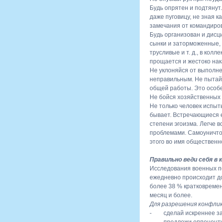
Будь опрятен и подтянут
даже пуговицу, не зная к
замечания от командиров
Будь организован и дисц
сынки и заторможенные,
трусливые и т. д., в ко
прощается и жестоко нак
Не уклоняйся от выполне
неправильным. Не пытайся
общей работы. Это особ
Не бойся хозяйственных р
Не только человек испыт
бывает. Встречающиеся 
степени эгоизма. Легче в
проблемами. Самоуничтож
этого во имя общественно
Правильно веди себя в
Исследования военных п
ежедневно происходит до
более 38 % кратковреме
месяц и более.
Для разрешения конфли
- сделай искреннее заяв