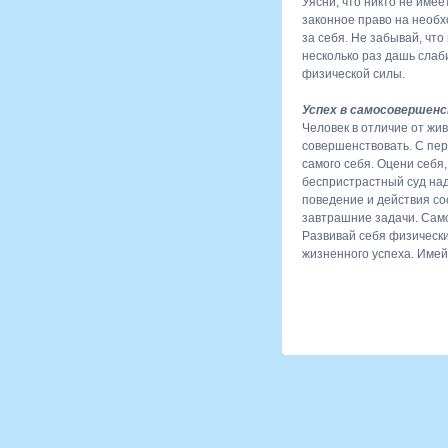
Уясни, что никто не име
законное право на необх
за себя. Не забывай, чт
несколько раз дашь слаб
физической силы.
Успех в самосовершен
Человек в отличие от жи
совершенствовать. С пе
самого себя. Оцени себя,
беспристрастный суд над
поведение и действия со
завтрашние задачи. Сам
Развивай себя физически
жизненного успеха. Имей