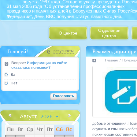
августа 1997 года. Согласно указу президента России
31 мая 2006 года "Об установлении профессиональных
праздников и памятных дней в Вооруженных Силах Российс
Федерации", День ВВС получил статус памятного дня.
Отделения
О центре
центра
Голосуй!
Рекомендации пр
результаты
Главная
Полезна
Вопрос:
Информация на сайте
оказалась полезной?
Да
Нет
Август
добрые отношения. Помн
Пн
Вт
Ср
Чт
Пт
Сб
Вс
слушать и слышать собес
психическим состоянием.