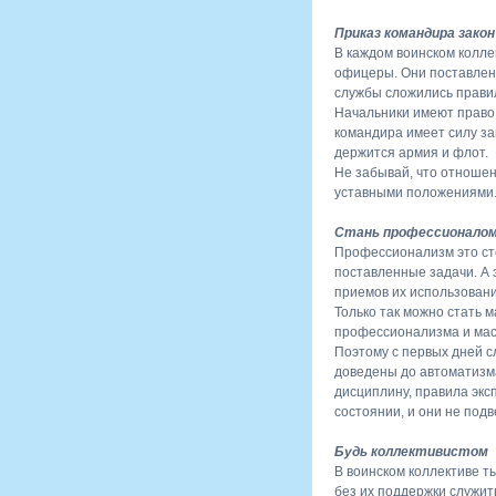
Приказ командира закон
В каждом воинском колле
офицеры. Они поставлены
службы сложились прави
Начальники имеют право
командира имеет силу з
держится армия и флот.
Не забывай, что отноше
уставными положениями
Стань профессионалом 
Профессионализм это ст
поставленные задачи. А 
приемов их использовани
Только так можно стать 
профессионализма и мас
Поэтому с первых дней с
доведены до автоматизм
дисциплину, правила экс
состоянии, и они не под
Будь коллективистом
В воинском коллективе т
без их поддержки служит