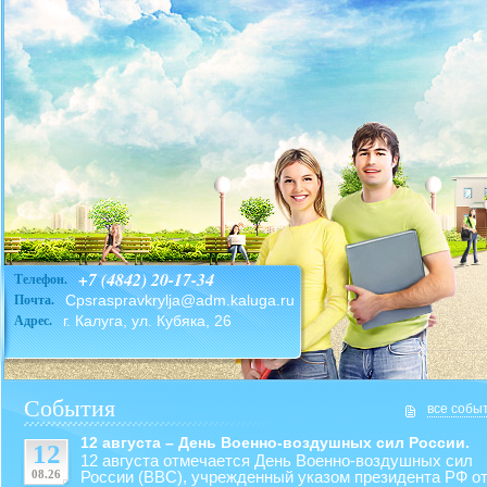
+7 (4842) 20-17-34
Телефон.
Cpsraspravkrylja@adm.kaluga.ru
Почта.
г. Калуга, ул. Кубяка, 26
Адрес.
События
все собы
12 августа – День Военно-воздушных сил России.
12
12 августа отмечается День Военно-воздушных сил
08.26
России (ВВС), учрежденный указом президента РФ от