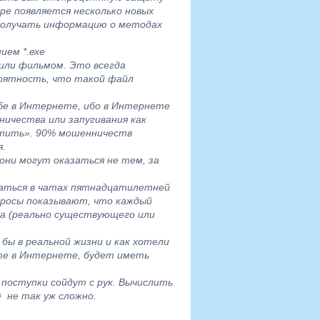
ре появляется несколько новых
 получать информацию о методах
ием *.ехе
или фильмом. Это всегда
роятность, что такой файл
бе в Интернете, ибо в Интернете
ичества или запугивания как
утить». 90% мошенничеств
я.
они могут оказаться не тем, за
аться в чатах пятнадцатилетней
просы показывают, что каждый
ка (реально существующего или
бы в реальной жизни и как хотели
ете в Интернете, будет иметь
поступки сойдут с рук. Вычислить
) не так уж сложно.