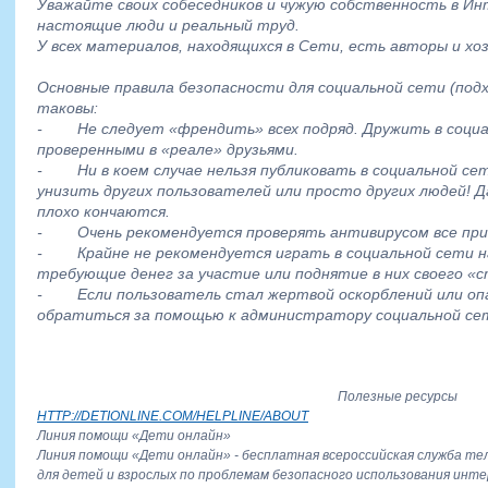
Уважайте своих собеседников и чужую собственность в И
настоящие люди и реальный труд.
У всех материалов, находящихся в Сети, есть авторы и хоз
Основные правила безопасности для социальной сети (под
таковы:
- Не следует «френдить» всех подряд. Дружить в социа
проверенными в «реале» друзьями.
- Ни в коем случае нельзя публиковать в социальной се
унизить других пользователей или просто других людей! 
плохо кончаются.
- Очень рекомендуется проверять антивирусом все при
- Крайне не рекомендуется играть в социальной сети на
требующие денег за участие или поднятие в них своего «
- Если пользователь стал жертвой оскорблений или оп
обратиться за помощью к администратору социальной сет
Полезные ресурсы
HTTP://DETIONLINE.COM/HELPLINE/ABOUT
Линия помощи «Дети онлайн»
Линия помощи «Дети онлайн» - бесплатная всероссийская служба те
для детей и взрослых по проблемам безопасного использования инт