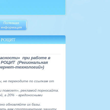
Полезная
информация
от РОЦИТ
асности» при работе в
 РОЦИТ (Региональная
тернет-технологий»)
, не переходите по ссылкам от
и повезет», рекламой порносайта.
й, а 20% - вредоносными
рно обновляйте их базы.
вать вам стопроцентную защиту