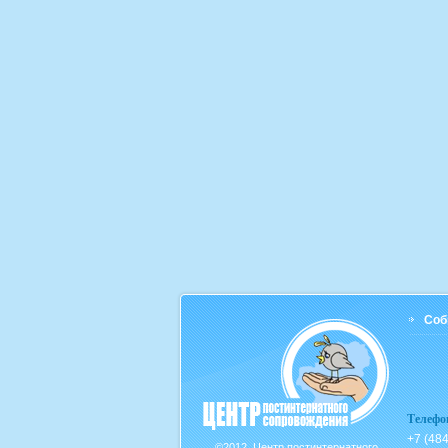
Соб
Телефо
+7 (48
©2012,
Центр постинтернатного