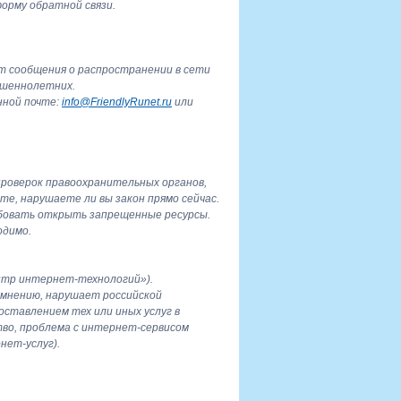
орму обратной связи.
ет сообщения о распространении в сети
ршеннолетних.
нной почте:
info@FriendlyRunet.ru
или
проверок правоохранительных органов,
е, нарушаете ли вы закон прямо сейчас.
обовать открыть запрещенные ресурсы.
одимо.
нтр интернет-технологий»).
 мнению, нарушает российской
оставлением тех или иных услуг в
во, проблема с интернет-сервисом
нет-услуг).