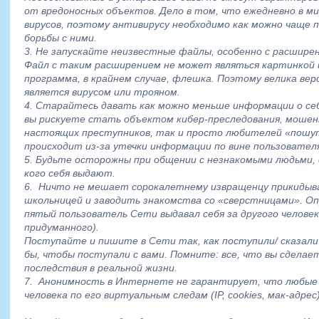
от вредоносных объектов. Дело в том, что ежедневно в ми
вирусов, поэтому антивирусу необходимо как можно чаще
борьбы с ними.
3. Не запускайте неизвестные файлы, особенно с расширен
Файл с таким расширением не может являться картинкой 
программа, в крайнем случае, флешка. Поэтому велика ве
является вирусом или трояном.
4. Старайтесь давать как можно меньше информации о се
вы рискуете стать объектом кибер-преследования, мошенн
настоящих преступников, так и просто любителей «пош
происходит из-за утечки информации по вине пользовател
5. Будьте осторожны при общении с незнакомыми людьми, 
кого себя выдают.
6. Ничто не мешает сорокалетнему извращенцу прикидыв
школьницей и заводить знакомства со «сверстницами». О
пятый пользователь Сети выдавал себя за другого челове
придуманного).
Поступайте и пишите в Сети так, как поступили/ сказали 
бы, чтобы поступали с вами. Помните: все, что вы сдела
последствия в реальной жизни.
7. Анонимность в Интернете не гарантирует, что любые 
человека по его виртуальным следам (IP, cookies, мак-адрес