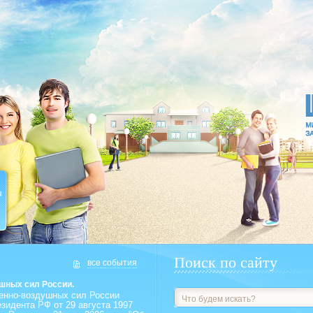
u
Поиск по сайту
все события
ушных сил России.
оенно-воздушных сил России
зидента РФ от 29 августа 1997