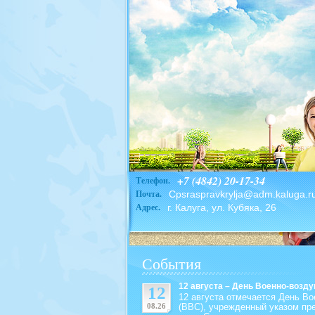
+7 (4842) 20-17-34
Телефон.
Cpsraspravkrylja@adm.kaluga.r
Почта.
г. Калуга, ул. Кубяка, 26
Адрес.
События
12 августа – День Военно-возд
12
12 августа отмечается День В
08.26
(ВВС), учрежденный указом пре