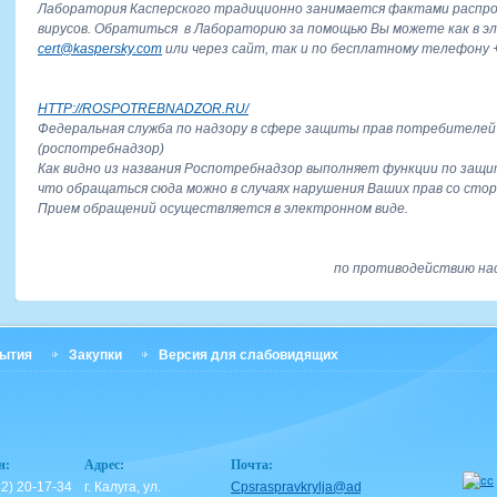
Лаборатория Касперского традиционно занимается фактами распр
вирусов. Обратиться в Лабораторию за помощью Вы можете как в э
cert@kaspersky.com
или через сайт, так и по бесплатному телефону +7
HTTP://ROSPOTREBNADZOR.RU/
Федеральная служба по надзору в сфере защиты прав потребителей 
(роспотребнадзор)
Как видно из названия Роспотребнадзор выполняет функции по защи
что обращаться сюда можно в случаях нарушения Ваших прав со сто
Прием обращений осуществляется в электронном виде.
по противодействию на
ытия
Закупки
Версия для слабовидящих
н:
Адрес:
Почта:
42) 20-17-34
г. Калуга, ул.
Cpsraspravkrylja@adm.kaluga.ru