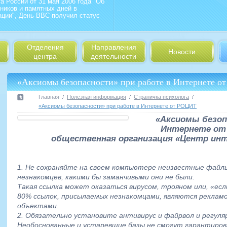
а России от 31 мая 2006 года "Об
ников и памятных дней в
ции", День ВВС получил статус
Отделения
Направления
Новости
центра
деятельности
«Аксиомы безопасности» при работе в Интернете 
Главная
Полезная информация
Страничка психолога
«Аксиомы безопасности» при работе в Интернете от РОЦИТ
«Аксиомы безоп
Интернете от
общественная организация «Центр ин
1. Не сохраняйте на своем компьютере неизвестные файлы
незнакомцев, какими бы заманчивыми они не были.
Такая ссылка может оказаться вирусом, трояном или, «есл
80% ссылок, присылаемых незнакомцами, являются рекламо
объектами.
2. Обязательно установите антивирус и файрвол и регуля
Необоснованные и устаревшие базы не смогут гарантиро