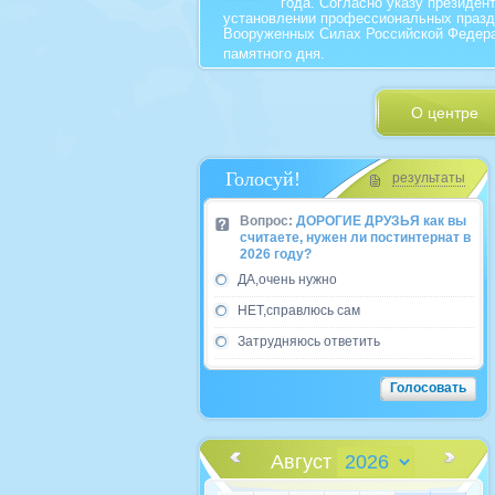
года. Согласно указу президент
установлении профессиональных празд
Вооруженных Силах Российской Федера
памятного дня.
О центре
Голосуй!
результаты
Вопрос:
ДОРОГИЕ ДРУЗЬЯ как вы
считаете, нужен ли постинтернат в
2026 году?
ДА,очень нужно
НЕТ,справлюсь сам
Затрудняюсь ответить
Август