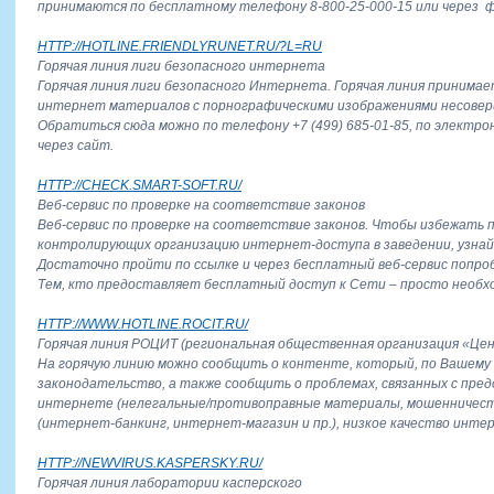
принимаются по бесплатному телефону 8-800-25-000-15 или через ф
HTTP://HOTLINE.FRIENDLYRUNET.RU/?L=RU
Горячая линия лиги безопасного интернета
Горячая линия лиги безопасного Интернета. Горячая линия принима
интернет материалов с порнографическими изображениями несове
Обратиться сюда можно по телефону +7 (499) 685-01-85, по электро
через сайт.
HTTP://CHECK.SMART-SOFT.RU/
Веб-сервис по проверке на соответствие законов
Веб-сервис по проверке на соответствие законов. Чтобы избежать 
контролирующих организацию интернет-доступа в заведении, узнайт
Достаточно пройти по ссылке и через бесплатный веб-сервис попр
Тем, кто предоставляет бесплатный доступ к Сети – просто необх
HTTP://WWW.HOTLINE.ROCIT.RU/
Горячая линия РОЦИТ (региональная общественная организация «Це
На горячую линию можно сообщить о контенте, который, по Вашему
законодательство, а также сообщить о проблемах, связанных с пред
интернете (нелегальные/противоправные материалы, мошенничест
(интернет-банкинг, интернет-магазин и пр.), низкое качество интер
HTTP://NEWVIRUS.KASPERSKY.RU/
Горячая линия лаборатории касперского