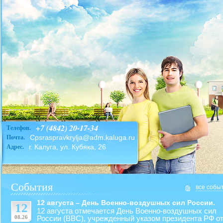
+7 (4842) 20-17-34
Телефон.
Cpsraspravkrylja@adm.kaluga.ru
Почта.
г. Калуга, ул. Кубяка, 26
Адрес.
События
все собы
12 августа – День Военно-воздушных сил России.
12
12 августа отмечается День Военно-воздушных сил
08.26
России (ВВС), учрежденный указом президента РФ от