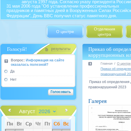
августа 1997 года. Согласно указу президента России
31 мая 2006 года "Об установлении профессиональных
праздников и памятных дней в Вооруженных Силах Российс
Федерации", День ВВС получил статус памятного дня.
Отделения
О центре
центра
Голосуй!
Приказ об опреде
результаты
коррупционных ил
Вопрос:
Информация на сайте
Главная
О центре
оказалась полезной?
Приказ об определе
Да
правонарушений 20
Нет
Приказ об определения 
правонарушений 2023
Галерея
Август
Пн
Вт
Ср
Чт
Пт
Сб
Вс