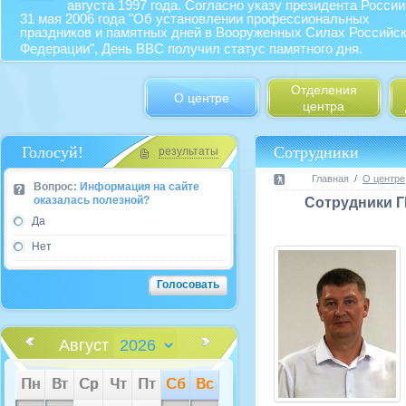
августа 1997 года. Согласно указу президента России
31 мая 2006 года "Об установлении профессиональных
праздников и памятных дней в Вооруженных Силах Российс
Федерации", День ВВС получил статус памятного дня.
Отделения
О центре
центра
Голосуй!
Сотрудники
результаты
Главная
О центре
Вопрос:
Информация на сайте
оказалась полезной?
Сотрудники Г
Да
Нет
Август
Пн
Вт
Ср
Чт
Пт
Сб
Вс