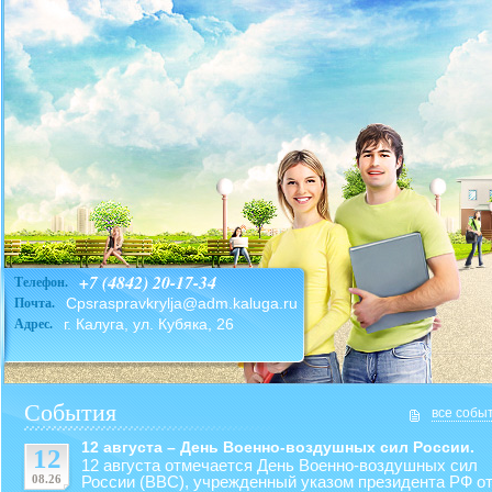
+7 (4842) 20-17-34
Телефон.
Cpsraspravkrylja@adm.kaluga.ru
Почта.
г. Калуга, ул. Кубяка, 26
Адрес.
События
все собы
12 августа – День Военно-воздушных сил России.
12
12 августа отмечается День Военно-воздушных сил
08.26
России (ВВС), учрежденный указом президента РФ от