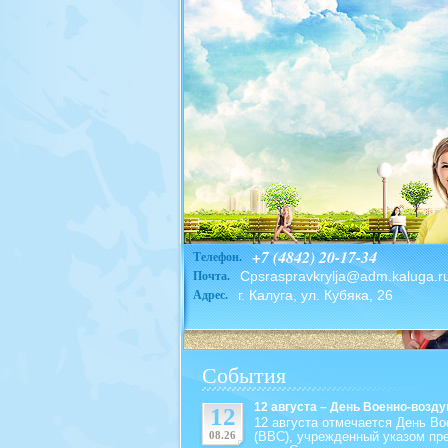
+7 (4842) 20-17-34
Телефон.
Cpsraspravkrylja@adm.kaluga.r
Почта.
г. Калуга, ул. Кубяка, 26
Адрес.
События
12 августа – День Военно-возд
12
12 августа отмечается День В
08.26
(ВВС), учрежденный указом пре