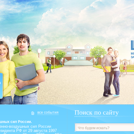
u
Поиск по сайту
все события
ушных сил России.
оенно-воздушных сил России
зидента РФ от 29 августа 1997