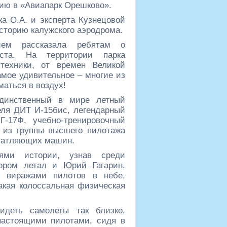
ию в «Авиапарк Орешково».
а О.А. и эксперта Кузнецовой
историю калужского аэродрома.
нием рассказала ребятам о
еста. На территории парка
техники, от времен Великой
мое удивительное – многие из
маться в воздух!
единственный в мире летный
еля ДИТ И-15бис, легендарный
Г-17Ф, учебно-тренировочный
 из группы высшего пилотажа
ечатляющих машин.
ями истории, узнав среди
тором летал и Юрий Гагарин.
и виражами пилотов в небе,
акая колоссальная физическая
идеть самолеты так близко,
настоящими пилотами, сидя в