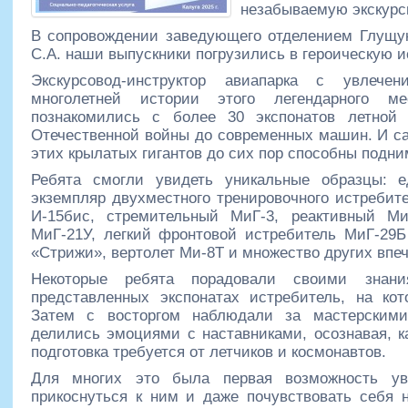
незабываемую экскурс
В сопровождении заведующего отделением Глущук
С.А. наши выпускники погрузились в героическую 
Экскурсовод-инструктор авиапарка с увлече
многолетней истории этого легендарного м
познакомились с более 30 экспонатов летной 
Отечественной войны до современных машин. И са
этих крылатых гигантов до сих пор способны подни
Ребята смогли увидеть уникальные образцы: 
экземпляр двухместного тренировочного истребит
И-15бис, стремительный МиГ-3, реактивный Ми
МиГ-21У, легкий фронтовой истребитель МиГ-29Б
«Стрижи», вертолет Ми-8Т и множество других вп
Некоторые ребята порадовали своими знани
представленных экспонатах истребитель, на ко
Затем с восторгом наблюдали за мастерским
делились эмоциями с наставниками, осознавая, к
подготовка требуется от летчиков и космонавтов.
Для многих это была первая возможность ув
прикоснуться к ним и даже почувствовать себя 