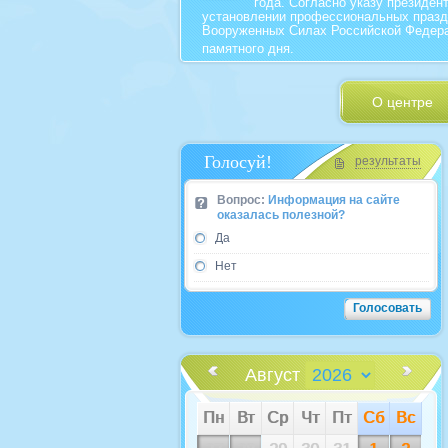
года. Согласно указу президент
установлении профессиональных празд
Вооруженных Силах Российской Федера
памятного дня.
О центре
Голосуй!
результаты
Вопрос:
Информация на сайте
оказалась полезной?
Да
Нет
Август
Пн
Вт
Ср
Чт
Пт
Сб
Вс