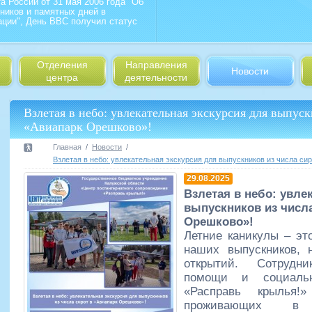
а России от 31 мая 2006 года "Об
ников и памятных дней в
ции", День ВВС получил статус
Отделения
Направления
Новости
центра
деятельности
Взлетая в небо: увлекательная экскурсия для выпуск
«Авиапарк Орешково»!
Главная
Новости
Взлетая в небо: увлекательная экскурсия для выпускников из числа си
29.08.2025
Взлетая в небо: увле
выпускников из числа
Орешково»!
Летние каникулы – эт
наших выпускников, 
открытий. Сотрудн
помощи и социальн
«Расправь крылья!
проживающих в 