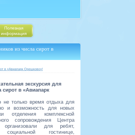
Полезная
информация
ников из числа сирот в
рот в «Авиапарк Орешково»!
кательная экскурсия для
 сирот в «Авиапарк
о не только время отдыха для
но и возможность для новых
ики отделения комплексной
ого сопровождения Центра
» организовали для ребят,
социальной гостинице,