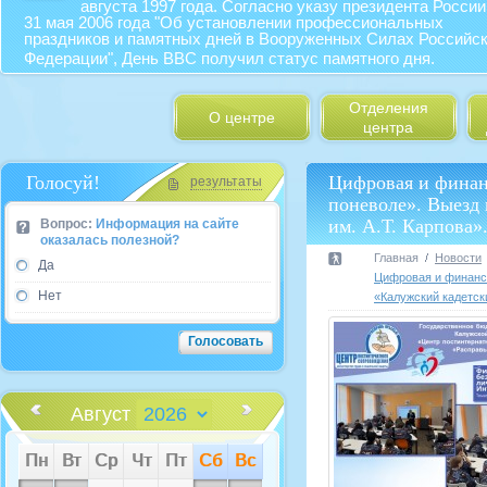
августа 1997 года. Согласно указу президента России
31 мая 2006 года "Об установлении профессиональных
праздников и памятных дней в Вооруженных Силах Российс
Федерации", День ВВС получил статус памятного дня.
Отделения
О центре
центра
Голосуй!
Цифровая и финанс
результаты
поневоле». Выезд
им. А.Т. Карпова»
Вопрос:
Информация на сайте
оказалась полезной?
Главная
Новости
Да
Цифровая и финансо
Нет
«Калужский кадетск
Август
Пн
Вт
Ср
Чт
Пт
Сб
Вс