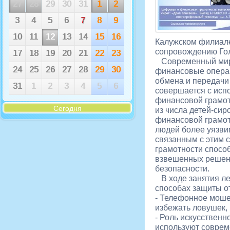
27
28
29
30
31
1
2
3
4
5
6
7
8
9
10
11
12
13
14
15
16
Калужском филиале
сопровождению Гол
17
18
19
20
21
22
23
Современный мир 
24
25
26
27
28
29
30
финансовые операц
обмена и передачи
31
1
2
3
4
5
6
совершается с исп
финансовой грамот
Сегодня
из числа детей-сир
финансовой грамотн
людей более уязв
связанным с этим
грамотности спосо
взвешенных решен
безопасности.
В ходе занятия ле
способах защиты от
- Телефонное моше
избежать ловушек,
- Роль искусствен
используют соврем