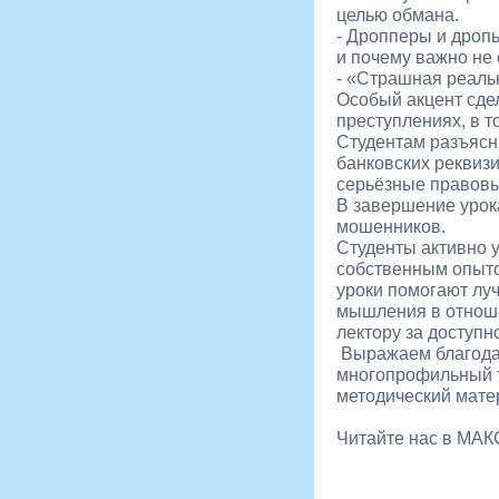
целью обмана.
- Дропперы и дропы
и почему важно не
- «Страшная реальн
Особый акцент сде
преступлениях, в т
Студентам разъясн
банковских реквизи
серьёзные правовы
В завершение урока
мошенников.
Студенты активно 
собственным опыто
уроки помогают лу
мышления в отнош
лектору за доступ
Выражаем благодар
многопрофильный т
методический матер
Читайте нас в МА