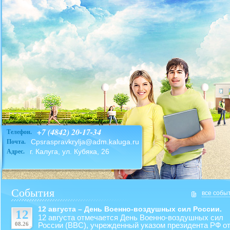
+7 (4842) 20-17-34
Телефон.
Cpsraspravkrylja@adm.kaluga.ru
Почта.
г. Калуга, ул. Кубяка, 26
Адрес.
События
все собы
12 августа – День Военно-воздушных сил России.
12
12 августа отмечается День Военно-воздушных сил
08.26
России (ВВС), учрежденный указом президента РФ от