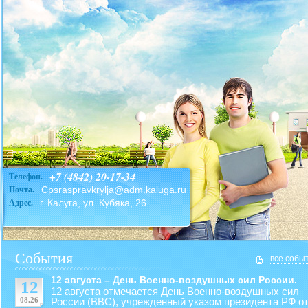
+7 (4842) 20-17-34
Телефон.
Cpsraspravkrylja@adm.kaluga.ru
Почта.
г. Калуга, ул. Кубяка, 26
Адрес.
События
все собы
12 августа – День Военно-воздушных сил России.
12
12 августа отмечается День Военно-воздушных сил
08.26
России (ВВС), учрежденный указом президента РФ от