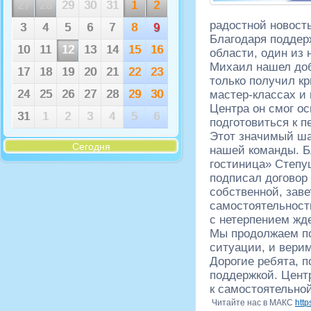
27
28
29
30
31
1
2
радостной новост
3
4
5
6
7
8
9
Благодаря поддер
10
11
12
13
14
15
16
области, один из 
Михаил нашел доб
17
18
19
20
21
22
23
только получил кр
мастер-классах и
24
25
26
27
28
29
30
Центра он смог о
31
1
2
3
4
5
6
подготовиться к п
Этот значимый ша
Сегодня
нашей команды. Б
гостиница» Степу
подписал договор 
собственной, заве
самостоятельност
с нетерпением жде
Мы продолжаем п
ситуации, и верим
Дорогие ребята, п
поддержкой. Цент
к самостоятельно
Читайте нас в МАКС
htt