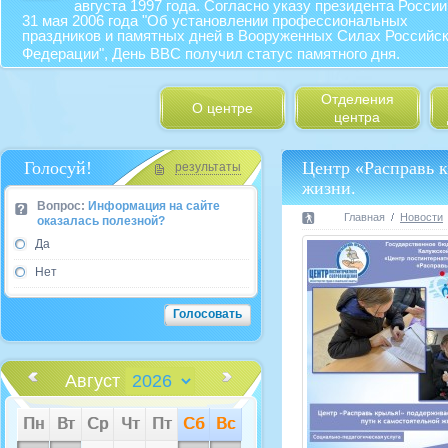
августа 1997 года. Согласно указу президента России
31 мая 2006 года "Об установлении профессиональных
праздников и памятных дней в Вооруженных Силах Российс
Федерации", День ВВС получил статус памятного дня.
Отделения
О центре
центра
Голосуй!
Центр «Расправь к
результаты
жизни.
Вопрос:
Информация на сайте
Главная
Новости
оказалась полезной?
Да
Нет
Август
Пн
Вт
Ср
Чт
Пт
Сб
Вс